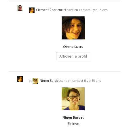
Clément Charleux
et sont en contact
il y a 15 ans
@irene-favero
Afficher le profil
et
Ninon Bardet
sont en contact
il y a 15 ans
Ninon Bardet
@ninon