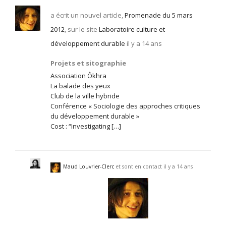
a écrit un nouvel article,
Promenade du 5 mars
2012
, sur le site
Laboratoire culture et
développement durable
il y a 14 ans
Projets et sitographie
Association Ôkhra
La balade des yeux
Club de la ville hybride
Conférence « Sociologie des approches critiques
du développement durable »
Cost : “Investigating […]
Maud Louvrier-Clerc
et sont en contact
il y a 14 ans