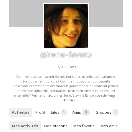
@irene-favero
il y a 13 ans
Comment penser l’avenir de nos territoires en articulant culture et
développement durable ? Comment pouvons-nous travailler
ensemble autrement et améliorer la gouvernance ? Comment penser
la diversité culturelle, l’éducation, le vivre ensemble et le travailler
ensemble ? Formation-action les 1er et 2 avril à Evry en vue de l’organi
[…]
Afficher
Activités
Profil
Sites
Amis
Groupes
1
28
4
Mes activités
Mes citations
Mes favoris
Mes amis