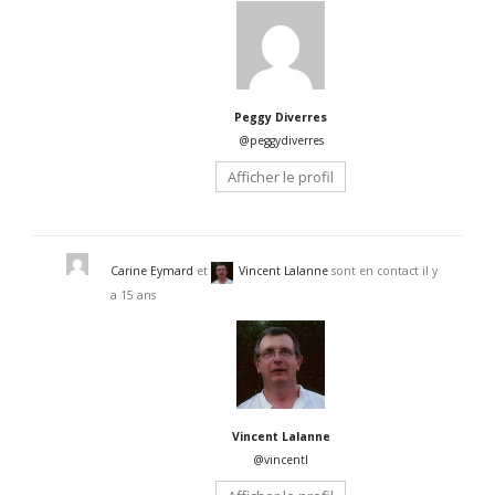
Peggy Diverres
@peggydiverres
Afficher le profil
Carine Eymard
et
Vincent Lalanne
sont en contact
il y
a 15 ans
Vincent Lalanne
@vincentl