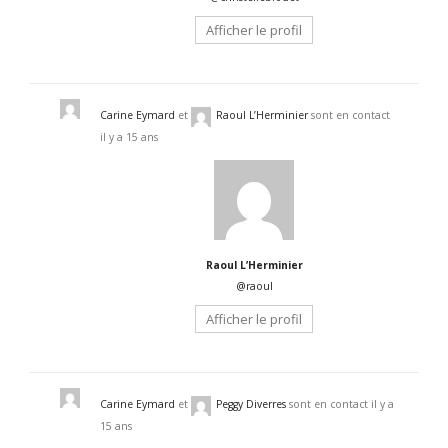
Afficher le profil
Carine Eymard
et
Raoul L’Herminier
sont en contact
il y a 15 ans
Raoul L’Herminier
@raoul
Afficher le profil
Carine Eymard
et
Peggy Diverres
sont en contact
il y a
15 ans