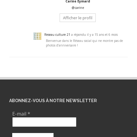
Carine Eymard
@carine
Afficher le profil
Reseau culture 21
a répondu
il y a 15 ans et 6 mois
Bienvenue dans le Réseau social qui ne montre pas de
photos d’anniversaire !
ABONNEZ-VOUS À NOTRE NEWSLETTER
E-mail
*