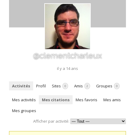
@clementcharleux
il y a 14 ans
Activités
Profil
Sites
Amis
Groupes
0
2
0
Mes activités
Mes citations
Mes favoris
Mes amis
Mes groupes
Afficher par activité: