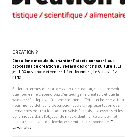
CRÉATION ?
Cinquième module du chantier Paideia consacré aux
processus de création au regard des droits culturels.
Le
jeudi 30 novembre et vendredi 1er décembre, Le Vent se lève,
Paris.
Parler en termes de « processus » de création, c’est concevoir
que l’œuvre ne dépend pas d’un seul génie créateur, et que la
valeur créée dépasse l’œuvre elle-même. Cette recherche-action
nous met au défi de la description et de la représentation des
démarches de création pour en saisir à la fois les ressorts et les
dynamiques dans l’objectif de mieux identifier ce qui permet
d’en faire un levier de développement de la citoyenneté.
En
savoir plus