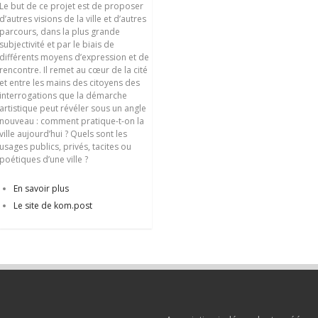
Le but de ce projet est de proposer
d’autres visions de la ville et d’autres
parcours, dans la plus grande
subjectivité et par le biais de
différents moyens d’expression et de
rencontre. Il remet au cœur de la cité
et entre les mains des citoyens des
interrogations que la démarche
artistique peut révéler sous un angle
nouveau : comment pratique-t-on la
ville aujourd’hui ? Quels sont les
usages publics, privés, tacites ou
poétiques d’une ville ?
En savoir plus
Le site de kom.post