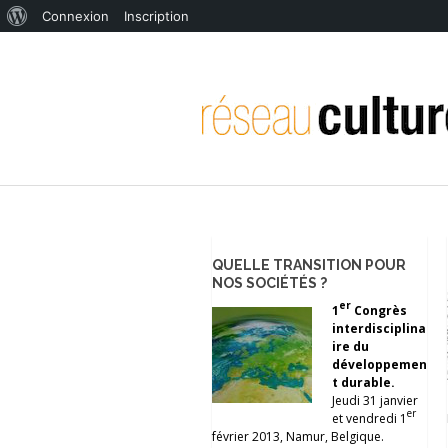
À
Connexion
Inscription
propos
de
WordPress
QUELLE TRANSITION POUR
NOS SOCIÉTÉS ?
er
1
Congrès
interdisciplina
ire du
développemen
t durable.
Jeudi 31 janvier
er
et vendredi 1
février 2013, Namur, Belgique.