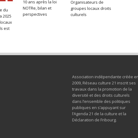
10 ans après la loi
Organisateurs de
NOTRe, bilan et
groupes locaux droits
e du
perspectives
culturels
a 2025
locaux
ls est
Association indépendante créée e
2009, Réseau culture 21 inscrit ses
travaux dans la promotion de la
diversité et des droits culturels
dans l’ensemble des politiques
publiques en s’appuyant sur
l’Agenda 21 de la culture et la
Déclaration de Fribourg.