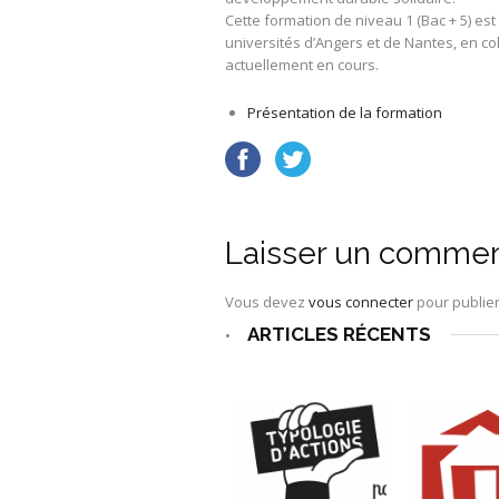
Cette formation de niveau 1 (Bac + 5) est
universités d’Angers et de Nantes, en c
actuellement en cours.
Présentation de la formation
Laisser un commen
Vous devez
vous connecter
pour publie
ARTICLES RÉCENTS
•