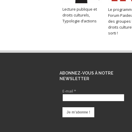
Lecture publique et
Le programm
droits culturels,
Forum Paidei
Typologie d’actions
des groupes 
droits culture
sorti !
ABONNEZ-VOUS À NOTRE
NEWSLETTER
E-mail
*