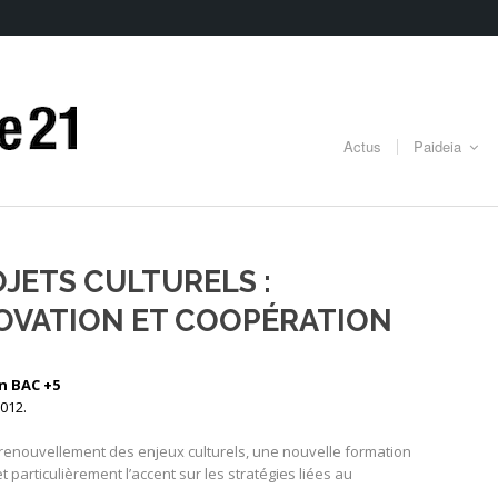
Actus
Paideia
JETS CULTURELS :
NOVATION ET COOPÉRATION
n BAC +5
012.
renouvellement des enjeux culturels, une nouvelle formation
et particulièrement l’accent sur les stratégies liées au