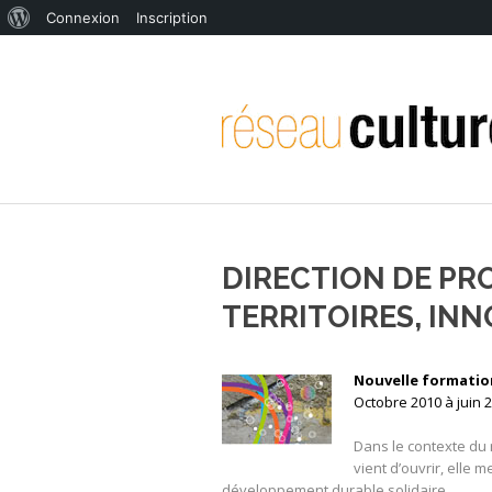
À
Connexion
Inscription
propos
de
WordPress
DIRECTION DE PRO
TERRITOIRES, IN
Nouvelle formatio
Octobre 2010 à juin 2
Dans le contexte du 
vient d’ouvrir, elle m
développement durable solidaire.