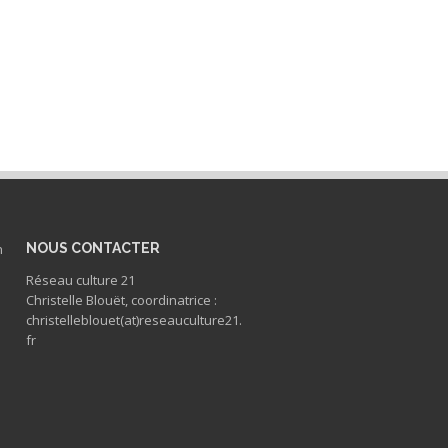
n
NOUS CONTACTER
Réseau culture 21
Christelle Blouët, coordinatrice :
christelleblouet(at)reseauculture21.
fr