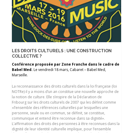
LES DROITS CULTURELS : UNE CONSTRUCTION
COLLECTIVE ?
Conférence proposée par Zone Franche dans le cadre de
Babel Med.
Le vendredi 18 mars, Cabaret – Babel Med,
Marseille.
La reconnaissance des droits culturels dans la loi française (loi
NOTRe) il y a moins d’un an constitue une nouvelle approche de
la notion de culture. Elle s’inspire de la Déclaration de
Fribourg sur les droits culturels de 2007 qui les définit comme
«l’ensemble des références culturelles par lesquelles une
personne, seule ou en commun, se définit, se constitue,
communique et entend être reconnue dans sa dignité».
L’affirmation des droits des personnes à être reconnues dans la
dignité de leur identité culturelle implique, pour l’ensemble