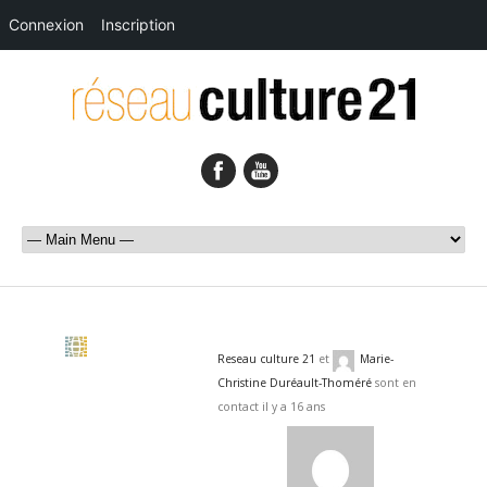
Connexion
Inscription
Reseau culture 21
et
Marie-
Christine Duréault-Thoméré
sont en
contact
il y a 16 ans